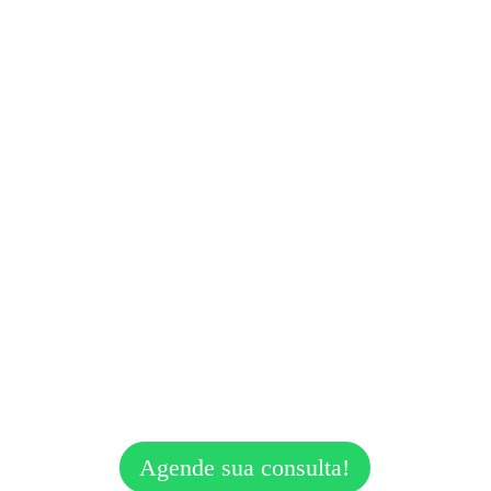
Os melhores 
fonoaudiólogos
a sua disposição!
Agende sua consulta!