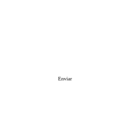
Celular*
1+1+?*
Enviar