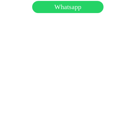
Whatsapp
Horário de Funcionamento:
Seg a Sex das 09:00 às 18:00
Telefone: (11) 91369-9117
2025 Todos os Direitos Reservados. 
Política de Privacidade