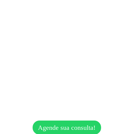
Os melhores 
fonoaudiólogos
a sua disposição!
Agende sua consulta!