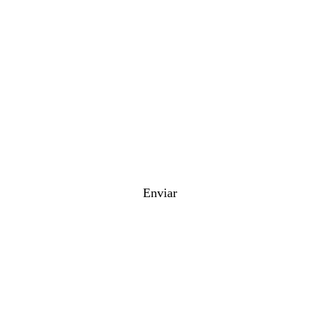
Celular*
1+1+?*
Enviar