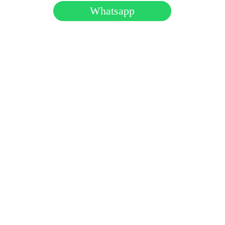
Whatsapp
Horário de Funcionamento:
Seg a Sex das 09:00 às 18:00
Telefone: (11) 91369-9117
2025 Todos os Direitos Reservados. 
Política de Privacidade